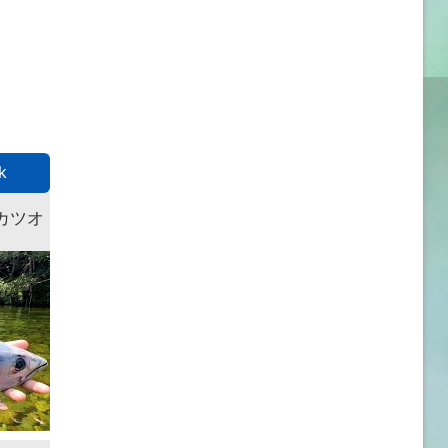
k
カツオ