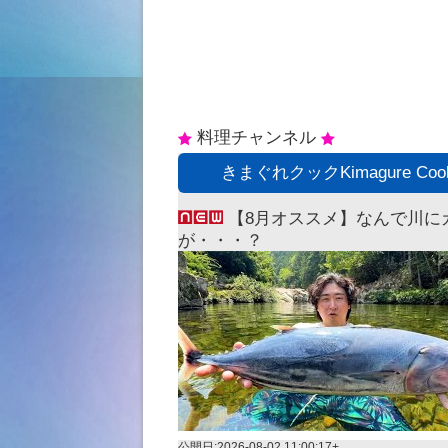
料理チャンネル
star
star
きまぐれクックKimagure Coo
【8月オススメ】なんで川に
が・・・？
公開日:2026-08-02 11:00:17+