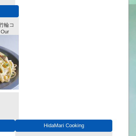
竹輪コ
ur
HidaMari Cooking