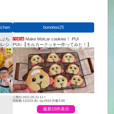
chen
bonobos25
ちぷち
Make Molcar cookies！ PUI
約レシ
PUI♪【モルカークッキー作ってみた！】
公開日:2021-05-22 11:+
閲覧数:122233
良いね:2010
評価:5.00
最新15件表示