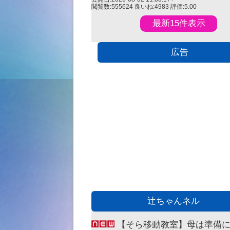
閲覧数:555624
良いね:4983
評価:5.00
最新15件表示
広告
辻ちゃんネル
【そら移動教室】母は準備