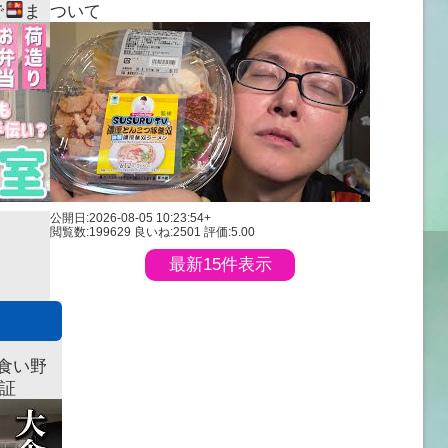
で
ま
ついて
公開日:2026-08-05 10:23:54+
閲覧数:199629
良いね:2501
評価:5.00
最新15件表示
食い野
検証