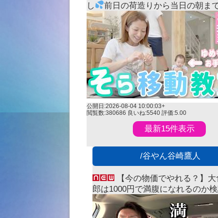
し
前日の荷造りから当日の朝ま
さかの寝坊で、、、
公開日:2026-08-04 10:00:03+
閲覧数:380686
良いね:5540
評価:5.00
最新15件表示
/谷やん谷崎鷹人
【今の物価でやれる？】大
郎は1000円で満腹になれるのか