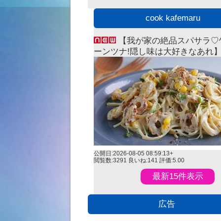
cook kafemaru
【我が家の絶品スパサラ♡
ーンツナ!隠し味は大好きなあれ】O
Favorite Pasta Salad
公開日:2026-08-05 08:59:13+
閲覧数:3291
良いね:141
評価:5.00
最新15件表示
広告