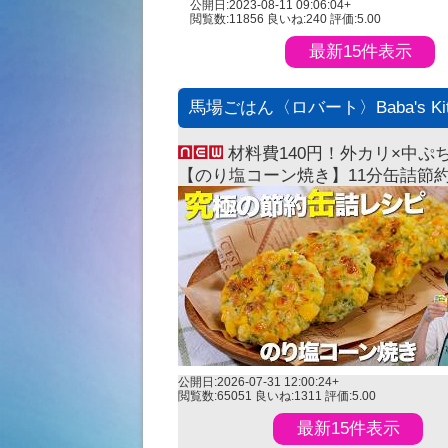
公開日:2023-08-11 09:06:04+
閲覧数:11856
良いね:240
評価:5.00
最新15件表示
馬場ごはん〈ロバート〉Baba's Kit
材料費140円！外カリ×中ぷ
【のり塩コーン焼き】11分缶詰節
ピ
公開日:2026-07-31 12:00:24+
閲覧数:65051
良いね:1311
評価:5.00
最新15件表示