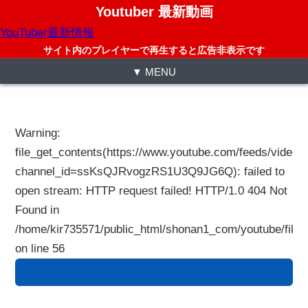
Youtuber 最新動画
YouTuber最新情報
サイト内のプレイヤーで再生すると広告非表示です
▼ MENU
Warning
:
file_get_contents(https://www.youtube.com/feeds/videos
channel_id=ssKsQJRvogzRS1U3Q9JG6Q): failed to
open stream: HTTP request failed! HTTP/1.0 404 Not
Found in
/home/kir735571/public_html/shonan1_com/youtube/files
on line
56