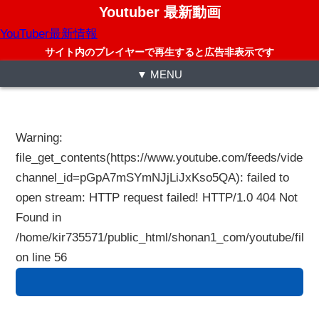
Youtuber 最新動画
YouTuber最新情報
サイト内のプレイヤーで再生すると広告非表示です
▼ MENU
Warning
:
file_get_contents(https://www.youtube.com/feeds/videos
channel_id=pGpA7mSYmNJjLiJxKso5QA): failed to
open stream: HTTP request failed! HTTP/1.0 404 Not
Found in
/home/kir735571/public_html/shonan1_com/youtube/files
on line
56