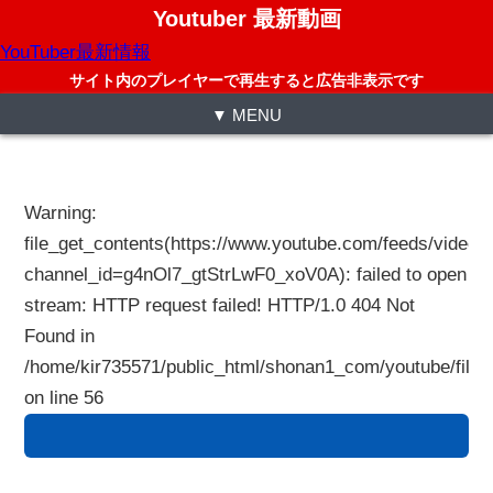
Youtuber 最新動画
YouTuber最新情報
サイト内のプレイヤーで再生すると広告非表示です
▼ MENU
Warning
:
file_get_contents(https://www.youtube.com/feeds/videos
channel_id=g4nOl7_gtStrLwF0_xoV0A): failed to open
stream: HTTP request failed! HTTP/1.0 404 Not
Found in
/home/kir735571/public_html/shonan1_com/youtube/files
on line
56