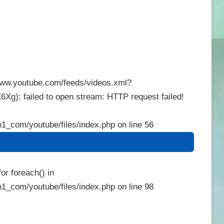
/www.youtube.com/feeds/videos.xml?
): failed to open stream: HTTP request failed!
1_com/youtube/files/index.php
on line
56
or foreach() in
1_com/youtube/files/index.php
on line
98