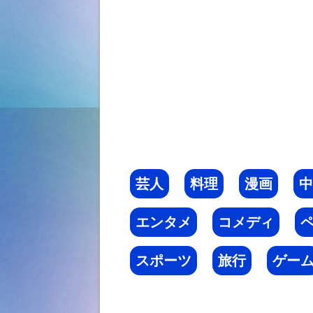
芸人
料理
漫画
中
エンタメ
コメディ
スポーツ
旅行
ゲー