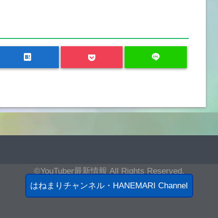
hatenabookmark
line
©YouTuber最新情報
All Rights Reserved.
このサイトについて
|
お問合わせ
|
ログイン
はねまりチャンネル・HANEMARI Channel