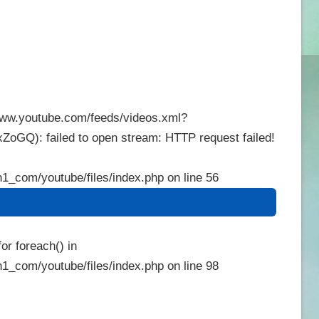
/www.youtube.com/feeds/videos.xml?
Q): failed to open stream: HTTP request failed!
1_com/youtube/files/index.php
on line
56
or foreach() in
1_com/youtube/files/index.php
on line
98