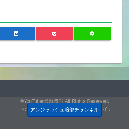
hatenabookmark
line
©YouTuber最新情報
All Rights Reserved.
このサイトについて
|
お問合わせ
|
ログイン
アンジャッシュ渡部チャンネル