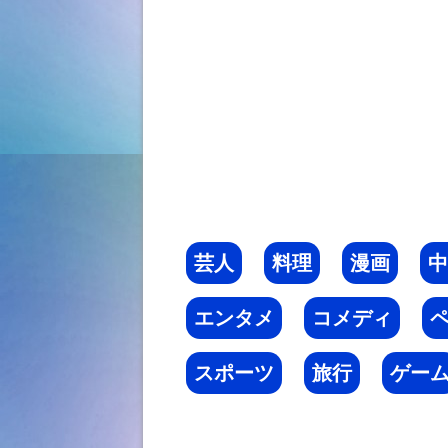
芸人
料理
漫画
中
エンタメ
コメディ
スポーツ
旅行
ゲー