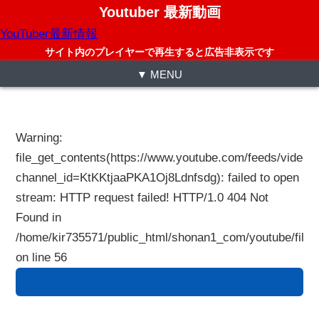
Youtuber 最新動画
YouTuber最新情報
サイト内のプレイヤーで再生すると広告非表示です
▼ MENU
Warning
:
file_get_contents(https://www.youtube.com/feeds/videos
channel_id=KtKKtjaaPKA1Oj8Ldnfsdg): failed to open
stream: HTTP request failed! HTTP/1.0 404 Not
Found in
/home/kir735571/public_html/shonan1_com/youtube/files
on line
56