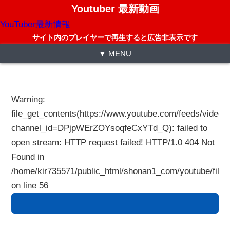
Youtuber 最新動画
YouTuber最新情報
サイト内のプレイヤーで再生すると広告非表示です
▼ MENU
Warning
:
file_get_contents(https://www.youtube.com/feeds/videos
channel_id=DPjpWErZOYsoqfeCxYTd_Q): failed to
open stream: HTTP request failed! HTTP/1.0 404 Not
Found in
/home/kir735571/public_html/shonan1_com/youtube/files
on line
56